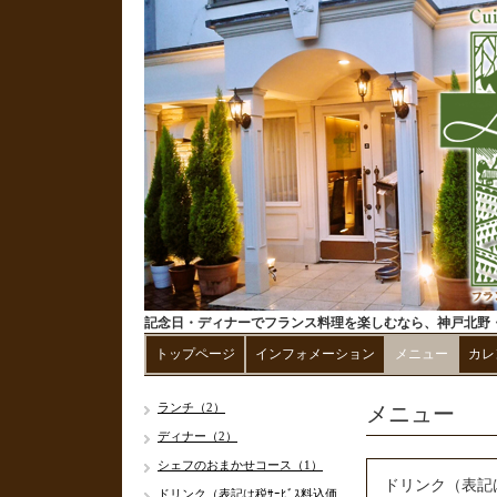
記念日・ディナーでフランス料理を楽しむなら、神戸北野・
トップページ
インフォメーション
メニュー
カレ
メニュー
ランチ（2）
ディナー（2）
シェフのおまかせコース（1）
ドリンク（表記は
ドリンク（表記は税ｻｰﾋﾞｽ料込価